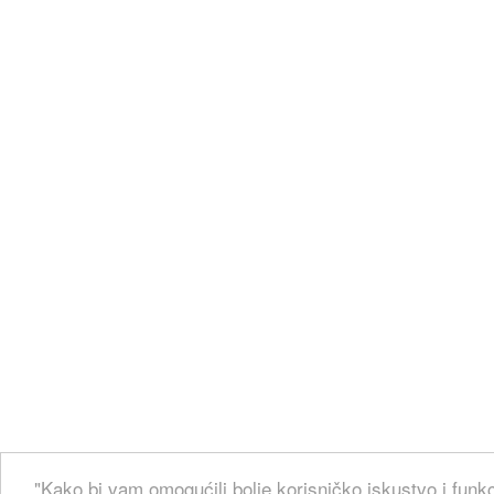
"Kako bi vam omogućili bolje korisničko iskustvo i funkc