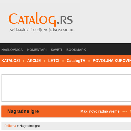
NASLOVNICA
KOMENTARI
SAVETI
BOOKMARK
KATALOZI
AKCIJE
LETCI
C
atalog
TV
POVOLJNA KUPOVI
Nagradne igre
Maxi novo radno vreme
Početna
»
Nagradne igre