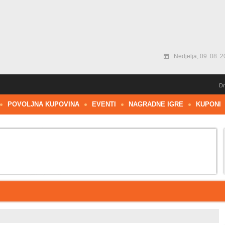
Nedjelja, 09. 08. 2
Dr
POVOLJNA KUPOVINA
EVENTI
NAGRADNE IGRE
KUPONI