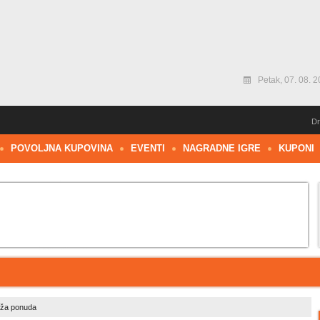
Petak, 07. 08. 2
Dr
POVOLJNA KUPOVINA
EVENTI
NAGRADNE IGRE
KUPONI
eža ponuda