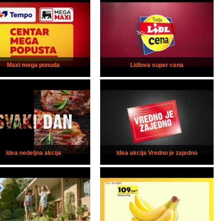
Maxi mega ponuda
Lidlova super cena
Idea nedeljna akcija
Idea akcija Vredno je zajedno