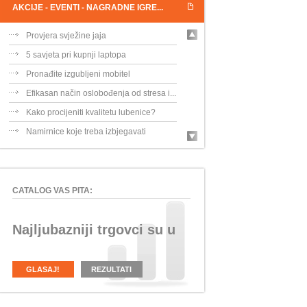
AKCIJE - EVENTI - NAGRADNE IGRE...
Provjera svježine jaja
5 savjeta pri kupnji laptopa
Pronađite izgubljeni mobitel
Efikasan način oslobođenja od stresa i...
Kako procijeniti kvalitetu lubenice?
Namirnice koje treba izbjegavati
CATALOG VAS PITA:
Najljubazniji trgovci su u
GLASAJ!
REZULTATI