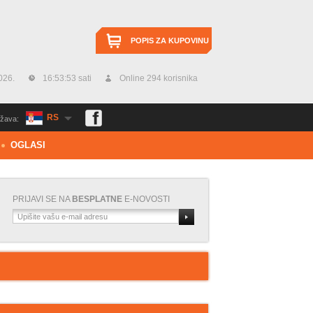
POPIS ZA KUPOVINU
026.
16:53:54 sati
Online 294 korisnika
RS
žava:
OGLASI
PRIJAVI SE NA
BESPLATNE
E-NOVOSTI