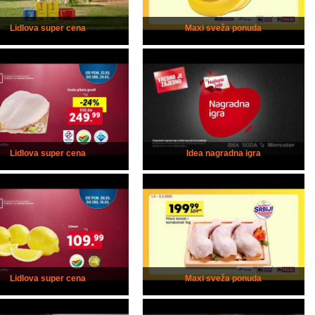
Lidlova super cena
Maxi sveža ponuda
Lidlova super cena
Idea nagradna igra
Lidlova super cena
Maxi sveža ponuda