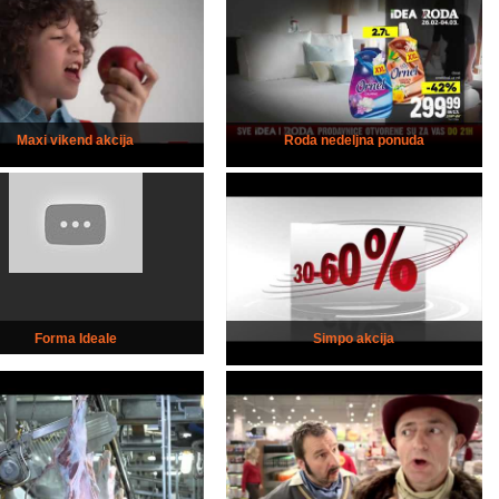
Maxi vikend akcija
Roda nedeljna ponuda
Forma Ideale
Simpo akcija