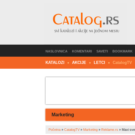
NASLOVNICA
KOMENTARI
SAVETI
BOOKMARK
KATALOZI
AKCIJE
LETCI
C
atalog
TV
Marketing
Početna
»
CatalogTV
»
Marketing
»
Reklame.rs
»
Maxi sv