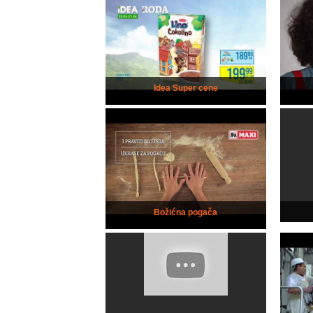
Idea Super cene
Božićna pogača