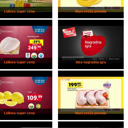
Lidlova super cena
Maxi sveža ponuda
Lidlova super cena
Idea nagradna igra
Lidlova super cena
Maxi sveža ponuda