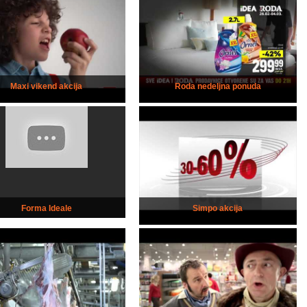
Maxi vikend akcija
Roda nedeljna ponuda
Forma Ideale
Simpo akcija