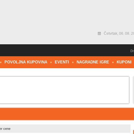
Četvrtak, 06. 08. 2
Dr
POVOLJNA KUPOVINA
EVENTI
NAGRADNE IGRE
KUPONI
er cene