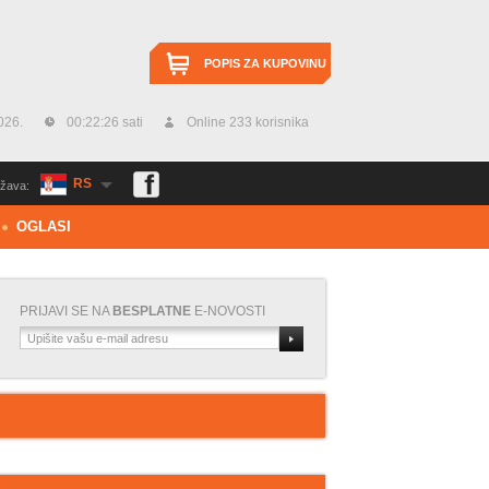
POPIS ZA KUPOVINU
026.
00:22:27 sati
Online 233 korisnika
RS
žava:
OGLASI
PRIJAVI SE NA
BESPLATNE
E-NOVOSTI