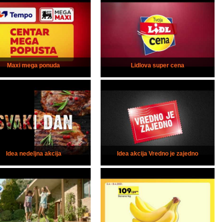
Maxi mega ponuda
Lidlova super cena
Idea nedeljna akcija
Idea akcija Vredno je zajedno