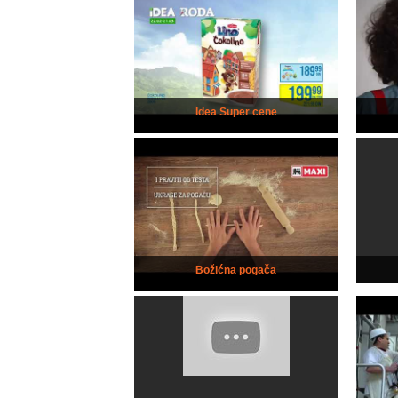
Idea Super cene
Božićna pogača