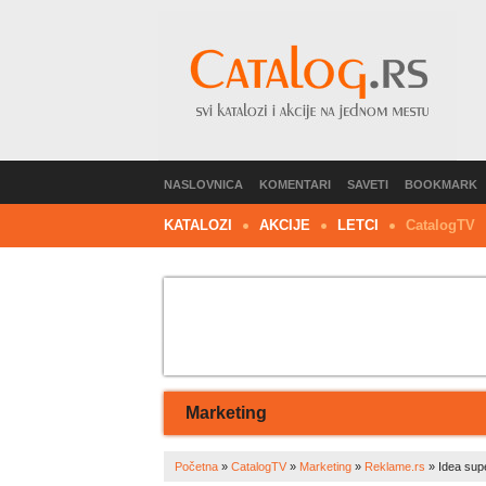
NASLOVNICA
KOMENTARI
SAVETI
BOOKMARK
KATALOZI
AKCIJE
LETCI
C
atalog
TV
Marketing
Početna
»
CatalogTV
»
Marketing
»
Reklame.rs
»
Idea sup