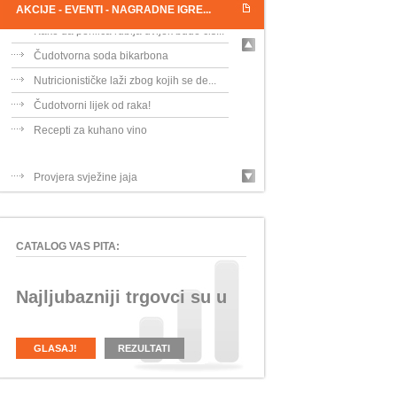
AKCIJE - EVENTI - NAGRADNE IGRE...
Kako da perilica rublja uvijek bude čis...
Čudotvorna soda bikarbona
Nutricionističke laži zbog kojih se de...
Čudotvorni lijek od raka!
Recepti za kuhano vino
Provjera svježine jaja
5 savjeta pri kupnji laptopa
Pronađite izgubljeni mobitel
CATALOG VAS PITA:
Efikasan način oslobođenja od stresa i...
Kako procijeniti kvalitetu lubenice?
Najljubazniji trgovci su u
Namirnice koje treba izbjegavati
GLASAJ!
REZULTATI