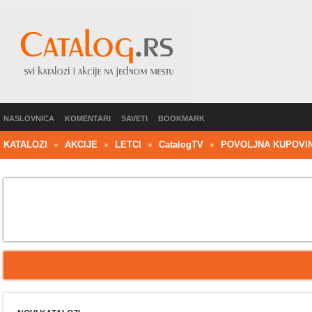
NASLOVNICA
KOMENTARI
SAVETI
BOOKMARK
KATALOZI
AKCIJE
LETCI
C
atalog
TV
POVOLJNA KUPOVI