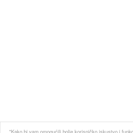
"Kako bi vam omogućili bolje korisničko iskustvo i funkc