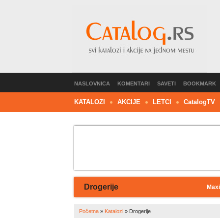
NASLOVNICA
KOMENTARI
SAVETI
BOOKMARK
KATALOZI
AKCIJE
LETCI
C
atalog
TV
Drogerije
Maxi
Početna
»
Katalozi
»
Drogerije