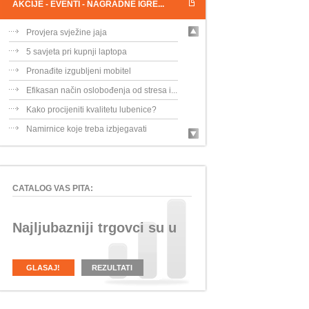
AKCIJE - EVENTI - NAGRADNE IGRE...
Provjera svježine jaja
5 savjeta pri kupnji laptopa
Pronađite izgubljeni mobitel
Efikasan način oslobođenja od stresa i...
Kako procijeniti kvalitetu lubenice?
Namirnice koje treba izbjegavati
CATALOG VAS PITA:
Najljubazniji trgovci su u
GLASAJ!
REZULTATI