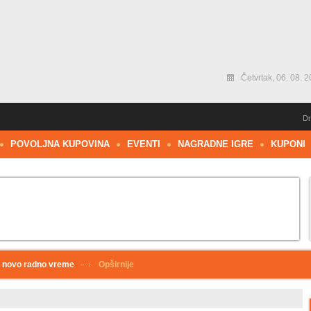
Četvrtak, 06. 08. 2
Dr
POVOLJNA KUPOVINA
EVENTI
NAGRADNE IGRE
KUPONI
 novo radno vreme
Opširnije