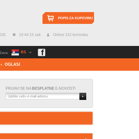
POPIS ZA KUPOVINU
026.
19:44:15 sati
Online 242 korisnika
RS
žava:
OGLASI
PRIJAVI SE NA
BESPLATNE
E-NOVOSTI